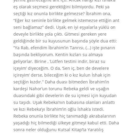
eş olarak seçmesi gerektiğini bilmiyordu. Peki ya
seçtiği kız onunla birlikte gelmezse? İbrahim ona,
“Eğer kız seninle birlikte gelmek istemezse ettiğin ant
seni bağlamaz” dedi. Uşak, en iyi eşyalarla yüklü on
deveyle birlikte yola çıktı. Gitmesi gereken yere
geldiğinde bir su kuyusunun başında şöyle dua etti:
“Ya Rab, efendim İbrahim’in Tanrısı, (…) işte pınarın
başında bekliyorum. Kentin kızları su almaya
geliyorlar. Birine , ’Lütfen testini indir, biraz su
içeyim’ diyeceğim. O da, ‘Sen iç, ben de develere
içireyim’ derse, bileceğim ki o kız kulun İshak için
seçtiğin kızdır.” Daha duası bitmeden İbrahim’in
kardeşi Nahor’un torunu Rebeka geldi ve uşağın
duasındaki gibi develerin de su içmesi için kuyudan
su taşıdı. Uşak Rebeka’nın babasına olanları anlattı
ve kızı Rebeka’yı İbrahim’in oğlu İshak’a istedi.
Rebeka onunla birlikte hiç tanımadığı akrabalarının
yaşadığı hiç bilmediği ülkeye gitmeyi kabul etti. Daha
sonra neler olduğunu Kutsal Kitap’ta Yaratılış