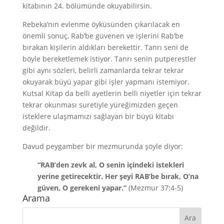
kitabının 24. bölümünde okuyabilirsin.
Rebeka’nın evlenme öyküsünden çıkarılacak en
önemli sonuç, Rab’be güvenen ve işlerini Rab’be
bırakan kişilerin aldıkları berekettir. Tanrı seni de
böyle bereketlemek istiyor. Tanrı senin putperestler
gibi aynı sözleri, belirli zamanlarda tekrar tekrar
okuyarak büyü yapar gibi işler yapmanı istemiyor.
Kutsal Kitap da belli ayetlerin belli niyetler için tekrar
tekrar okunması suretiyle yüreğimizden geçen
isteklere ulaşmamızı sağlayan bir büyü kitabı
değildir.
Davud peygamber bir mezmurunda şöyle diyor:
“RAB’den zevk al, O senin içindeki istekleri
yerine getirecektir. Her şeyi RAB’be bırak, O’na
güven, O gerekeni yapar.”
(Mezmur 37:4-5)
Arama