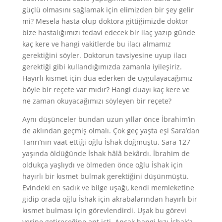
güçlü olmasını sağlamak için elimizden bir şey gelir
mi? Mesela hasta olup doktora gittiğimizde doktor
bize hastalığımızı tedavi edecek bir ilaç yazıp günde
kaç kere ve hangi vakitlerde bu ilacı almamız
gerektiğini söyler. Doktorun tavsiyesine uyup ilacı
gerektiği gibi kullandığımızda zamanla iyileşiriz.
Hayırlı kısmet için dua ederken de uygulayacağımız
böyle bir reçete var mıdır? Hangi duayı kaç kere ve
ne zaman okuyacağımızı söyleyen bir reçete?
Aynı düşünceler bundan uzun yıllar önce İbrahim’in
de aklından geçmiş olmalı. Çok geç yaşta eşi Sara’dan
Tanrı’nın vaat ettiği oğlu İshak doğmuştu. Sara 127
yaşında öldüğünde İshak hâlâ bekârdı. İbrahim de
oldukça yaşlıydı ve ölmeden önce oğlu İshak için
hayırlı bir kısmet bulmak gerektiğini düşünmüştü.
Evindeki en sadık ve bilge uşağı, kendi memleketine
gidip orada oğlu İshak için akrabalarından hayırlı bir
kısmet bulması için görevlendirdi. Uşak bu görevi
yerine getireceğine ant içti. Ancak hangi kızı İshak’a