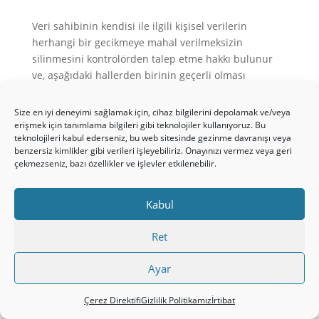
Veri sahibinin kendisi ile ilgili kişisel verilerin
herhangi bir gecikmeye mahal verilmeksizin
silinmesini kontrolörden talep etme hakkı bulunur
ve, aşağıdaki hallerden birinin geçerli olması
durumunda, kontrolörün kişisel verileri herhangi bir
gecikmeye mahal vermeksizin silme yükümlülüğü
Size en iyi deneyimi sağlamak için, cihaz bilgilerini depolamak ve/veya
bulunur:
erişmek için tanımlama bilgileri gibi teknolojiler kullanıyoruz. Bu
teknolojileri kabul ederseniz, bu web sitesinde gezinme davranışı veya
benzersiz kimlikler gibi verileri işleyebiliriz. Onayınızı vermez veya geri
çekmezseniz, bazı özellikler ve işlevler etkilenebilir.
kişisel verilerin toplanma veya işlenme amaçlarıyla
ilişkili olarak artık gerekli olmaması;
Kabul
Ret
veri sahibinin AB Genel Veri Koruma Tüzüğü’nün
Ayar
6(1) maddesinin (a) bendi veya 9(2) maddesinin (a)
bendine göre işleme faaliyetinin dayandığı izni
Çerez Direktifi
Gizlilik Politikamız
İrtibat
geri çekmesi ve işleme faaliyetiyle ilgili başka bir