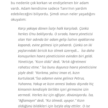
bu nedenle çok korkan ve endişelenen bir adam
vardı. Adam kendisine sadece Tanrı’nın yardım
edebileceğini biliyordu. Şimdi onun neler yaşadığını
okuyalım:
Karşı yakaya dönen İsa’yı halk karşıladı. Çünkü
herkes O’nu bekliyordu. O sırada, havra yöneticisi
olan Yair adında bir adam gelip İsa’nın ayaklarına
kapandı, evine gelmesi için yalvardı. Çünkü on iki
yaşlarındaki biricik kızı ölmek üzereydi… İsa daha
konuşurken havra yöneticisinin evinden biri geldi.
Yöneticiye, “Kızın öldü” dedi, “Artık öğretmeni
rahatsız etme.” İsa bunu duyunca havra yöneticisine
şöyle dedi: “Korkma, yalnız iman et, kızın
kurtulacak.”İsa adamın evine gelince Petrus,
Yuhanna, Yakup ve kızın annesi babası dışında hiç
kimsenin kendisiyle birlikte içeri girmesine izin
vermedi. Herkes kız için ağlıyor, dövünüyordu. İsa,
“Ağlamayın” dedi, “Kız ölmedi, uyuyor.” Kızın
öldüğünü bildikleri için İsa’yla alay ettiler. O ise