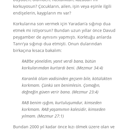
korkuyosun? Çocukların, ailen, işin veya eşinle ilgili
endişelerin, kaygıların mı var?
Korkularına son vermek için Yaradan’a sığınıp dua
etmek mi istiyorsun? Bundan uzun yıllar önce Davud
peygamber de aynısını yapmıştı. Korktuğu anlarda
Tanrı’ya sığınıp dua etmişti. Onun dularından
birkaçına kısaca bakalım:
RAB’be yöneldim, yanıt verdi bana, bütün
korkularımdan kurtardı beni. (Mezmur 34:4)
Karanlık ölüm vadisinden geçsem bile, kötülükten
korkmam. Çünkü sen benimlesin. Çomağın,
değneğin güven verir bana. (Mezmur 23:4)
RAB benim ışığım, kurtuluşumdur, kimseden
korkmam. RAB yaşamımın kalesidir, kimseden
yılmam. (Mezmur 27:1)
Bundan 2000 yıl kadar önce kızı ölmek üzere olan ve