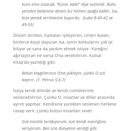
kızın elini tutarak, “Kızım, kalk!” diye seslendi. Ruhu
yeniden bedenine dönen kız hemen ayağa kalktı. İsa,
kıza yemek verilmesini buyurdu. (Luka 8:40-42 ve
49-55)
Ölüleri dirilten, hastaları iyileştiren, cinleri kovan,
binlerce kişiyi doyuran İsa, senin korkularını çok iyi
biliyor ve sana da yardım etmek istiyor. Yüreğini
ağırlaştıran ne varsa O’na verebilirsin. Kutsal
Kitap’da yazıldığı gibi:
Bütün kaygılarınızı O’na yükleyin, çünkü O sizi
kayırır. (1. Petrus 5:6-7)
İsa’ya kendi dilinde ve kendi cümlelerinle
seslenebilirsin. Çünkü O, insanlar ve diller arasında
ayrım yapmaz. Kendisine yürekten seslenen herkese
cevap verir, çünkü bütün insanları sever:
Size esenlik bırakıyorum, size kendi esenliğimi
veriyorum. Ben size dünyanın verdiği gibi