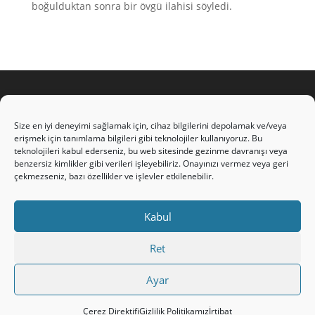
boğulduktan sonra bir övgü ilahisi söyledi.
Gizlilik Politikamız
Size en iyi deneyimi sağlamak için, cihaz bilgilerini depolamak ve/veya
erişmek için tanımlama bilgileri gibi teknolojiler kullanıyoruz. Bu
teknolojileri kabul ederseniz, bu web sitesinde gezinme davranışı veya
Künye/İrtibat
benzersiz kimlikler gibi verileri işleyebiliriz. Onayınızı vermez veya geri
çekmezseniz, bazı özellikler ve işlevler etkilenebilir.
Kabul
Ret
Ayar
Çerez Direktifi (AB)
Çerez Direktifi
Gizlilik Politikamız
İrtibat